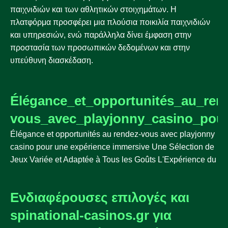
παιχνιδιών και των αθλητικών στοιχημάτων. Η
πλατφόρμα προσφέρει μια πλούσια ποικιλία παιχνιδιών
και υπηρεσιών, ενώ παράλληλα δίνει έμφαση στην
προστασία των προσωπικών δεδομένων και στην
υπεύθυνη διασκέδαση.
Élégance_et_opportunités_au_ren
vous_avec_playjonny_casino_pou
Élégance et opportunités au rendez-vous avec playjonny
casino pour une expérience immersive Une Sélection de
Jeux Variée et Adaptée à Tous les Goûts L'Expérience du
Ενδιαφέρουσες επιλογές και
spinational-casinos.gr για