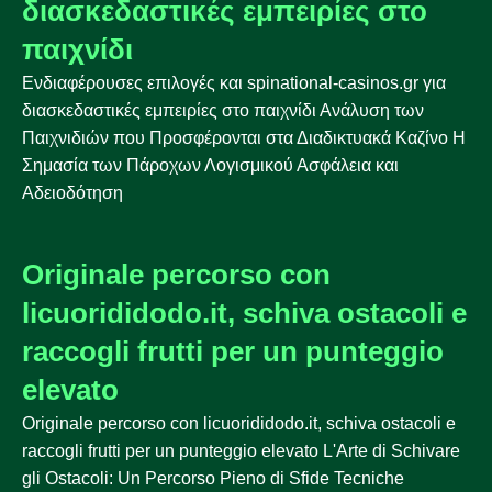
διασκεδαστικές εμπειρίες στο
παιχνίδι
Ενδιαφέρουσες επιλογές και spinational-casinos.gr για
διασκεδαστικές εμπειρίες στο παιχνίδι Ανάλυση των
Παιχνιδιών που Προσφέρονται στα Διαδικτυακά Καζίνο Η
Σημασία των Πάροχων Λογισμικού Ασφάλεια και
Αδειοδότηση
Originale percorso con
licuorididodo.it, schiva ostacoli e
raccogli frutti per un punteggio
elevato
Originale percorso con licuorididodo.it, schiva ostacoli e
raccogli frutti per un punteggio elevato L'Arte di Schivare
gli Ostacoli: Un Percorso Pieno di Sfide Tecniche