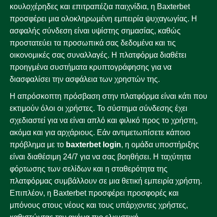
κουλοχέρηδες και επιτραπέζια παιχνίδια, η Baxterbet
προσφέρει μια ολοκληρωμένη εμπειρία ψυχαγωγίας. Η
ασφαλής σύνδεση είναι υψίστης σημασίας, καθώς
προστατεύει τα προσωπικά σας δεδομένα και τις
οικονομικές σας συναλλαγές. Η πλατφόρμα διαθέτει
προηγμένα συστήματα κρυπτογράφησης για να
διασφαλίσει την ασφάλεια των χρηστών της.
Η απρόσκοπτη πρόσβαση στην πλατφόρμα είναι κάτι που
εκτιμούν όλοι οι χρήστες. Το σύστημα σύνδεσης έχει
σχεδιαστεί για να είναι απλό και φιλικό προς το χρήστη,
ακόμα και για αρχάριους. Εάν αντιμετωπίσετε κάποιο
πρόβλημα με το
baxterbet login
, η ομάδα υποστήριξης
είναι διαθέσιμη 24/7 για να σας βοηθήσει. Η ταχύτητα
φόρτωσης των σελίδων και η σταθερότητα της
πλατφόρμας συμβάλλουν σε μια θετική εμπειρία χρήστη.
Επιπλέον, η Baxterbet προσφέρει προσφορές και
μπόνους στους νέους και τους υπάρχοντες χρήστες,