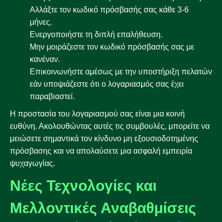
Αλλάξτε τον κωδικό πρόσβασής σας κάθε 3-6
μήνες.
Ενεργοποιήστε τη διπλή επαλήθευση.
Μην μοιράζεστε τον κωδικό πρόσβασής σας με
κανέναν.
Επικοινωνήστε αμέσως με την υποστήριξη πελατών
εάν υποψιάζεστε ότι ο λογαριασμός σας έχει
παραβιαστεί.
Η προστασία του λογαριασμού σας είναι μια κοινή
ευθύνη. Ακολουθώντας αυτές τις συμβουλές, μπορείτε να
μειώσετε σημαντικά τον κίνδυνο μη εξουσιοδοτημένης
πρόσβασης και να απολαύσετε μια ασφαλή εμπειρία
ψυχαγωγίας.
Νέες Τεχνολογίες και
Μελλοντικές Αναβαθμίσεις