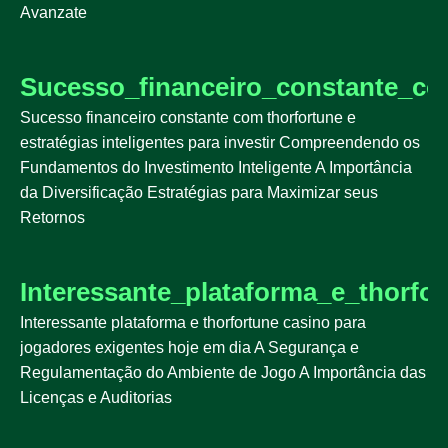
Avanzate
Sucesso_financeiro_constante_com
Sucesso financeiro constante com thorfortune e
estratégias inteligentes para investir Compreendendo os
Fundamentos do Investimento Inteligente A Importância
da Diversificação Estratégias para Maximizar seus
Retornos
Interessante_plataforma_e_thorfo
Interessante plataforma e thorfortune casino para
jogadores exigentes hoje em dia A Segurança e
Regulamentação do Ambiente de Jogo A Importância das
Licenças e Auditorias