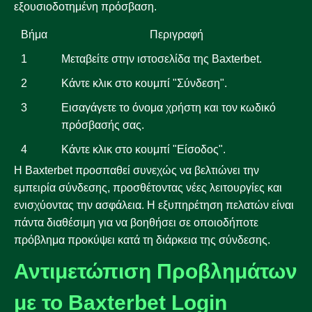
εξουσιοδοτημένη πρόσβαση.
Βήμα
Περιγραφή
1
Μεταβείτε στην ιστοσελίδα της Baxterbet.
2
Κάντε κλικ στο κουμπί "Σύνδεση".
3
Εισαγάγετε το όνομα χρήστη και τον κωδικό
πρόσβασής σας.
4
Κάντε κλικ στο κουμπί "Είσοδος".
Η Baxterbet προσπαθεί συνεχώς να βελτιώνει την
εμπειρία σύνδεσης, προσθέτοντας νέες λειτουργίες και
ενισχύοντας την ασφάλεια. Η εξυπηρέτηση πελατών είναι
πάντα διαθέσιμη για να βοηθήσει σε οποιοδήποτε
πρόβλημα προκύψει κατά τη διάρκεια της σύνδεσης.
Αντιμετώπιση Προβλημάτων
με το Baxterbet Login