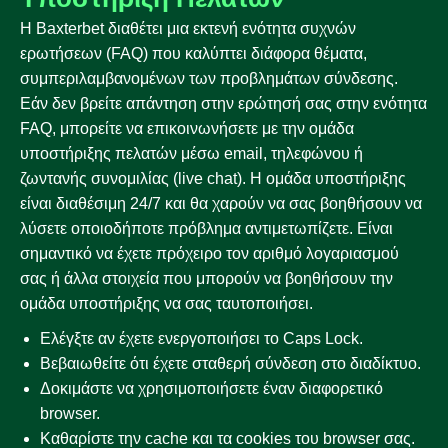
Η Baxterbet διαθέτει μια εκτενή ενότητα συχνών
ερωτήσεων (FAQ) που καλύπτει διάφορα θέματα,
συμπεριλαμβανομένων των προβλημάτων σύνδεσης.
Εάν δεν βρείτε απάντηση στην ερώτησή σας στην ενότητα
FAQ, μπορείτε να επικοινωνήσετε με την ομάδα
υποστήριξης πελατών μέσω email, τηλεφώνου ή
ζωντανής συνομιλίας (live chat). Η ομάδα υποστήριξης
είναι διαθέσιμη 24/7 και θα χαρούν να σας βοηθήσουν να
λύσετε οποιοδήποτε πρόβλημα αντιμετωπίζετε. Είναι
σημαντικό να έχετε πρόχειρο τον αριθμό λογαριασμού
σας ή άλλα στοιχεία που μπορούν να βοηθήσουν την
ομάδα υποστήριξης να σας ταυτοποιήσει.
Ελέγξτε αν έχετε ενεργοποιήσει το Caps Lock.
Βεβαιωθείτε ότι έχετε σταθερή σύνδεση στο διαδίκτυο.
Δοκιμάστε να χρησιμοποιήσετε έναν διαφορετικό
browser.
Καθαρίστε την cache και τα cookies του browser σας.