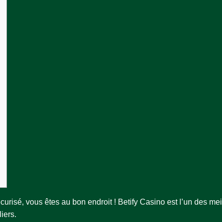
curisé, vous êtes au bon endroit ! Betify Casino est l’un des mei
iers.