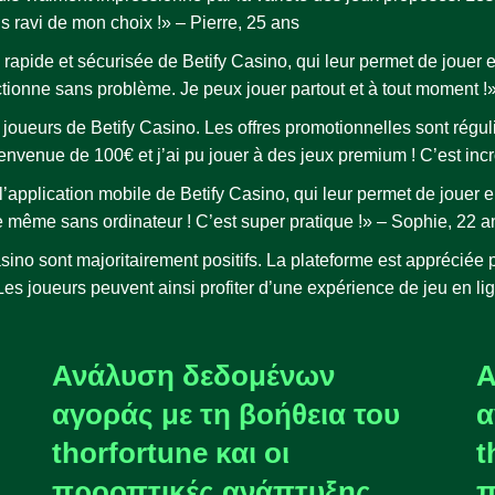
is ravi de mon choix !» – Pierre, 25 ans
apide et sécurisée de Betify Casino, qui leur permet de jouer 
nctionne sans problème. Je peux jouer partout et à tout moment !
 joueurs de Betify Casino. Les offres promotionnelles sont régu
nvenue de 100€ et j’ai pu jouer à des jeux premium ! C’est incr
 l’application mobile de Betify Casino, qui leur permet de jouer e
ne même sans ordinateur ! C’est super pratique !» – Sophie, 22 a
ino sont majoritairement positifs. La plateforme est appréciée po
 Les joueurs peuvent ainsi profiter d’une expérience de jeu en l
Ανάλυση δεδομένων
Α
αγοράς με τη βοήθεια του
α
thorfortune και οι
t
προοπτικές ανάπτυξης
π