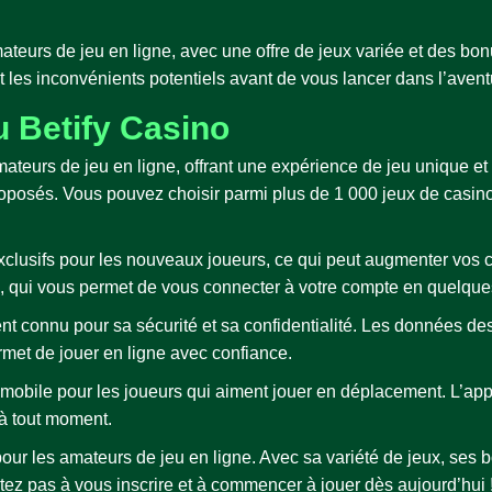
ateurs de jeu en ligne, avec une offre de jeux variée et des bon
et les inconvénients potentiels avant de vous lancer dans l’avent
u Betify Casino
amateurs de jeu en ligne, offrant une expérience de jeu unique 
proposés. Vous pouvez choisir parmi plus de 1 000 jeux de casin
exclusifs pour les nouveaux joueurs, ce qui peut augmenter vo
ide, qui vous permet de vous connecter à votre compte en quelqu
t connu pour sa sécurité et sa confidentialité. Les données des
rmet de jouer en ligne avec confiance.
 mobile pour les joueurs qui aiment jouer en déplacement. L’appl
 à tout moment.
our les amateurs de jeu en ligne. Avec sa variété de jeux, ses bon
sitez pas à vous inscrire et à commencer à jouer dès aujourd’hui 