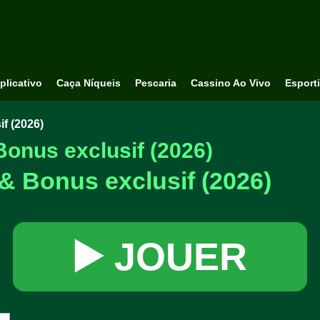
plicativo
Caça Níqueis
Pescaria
Cassino Ao Vivo
Esport
if (2026)
Bonus exclusif (2026)
 & Bonus exclusif (2026)
▶️ JOUER