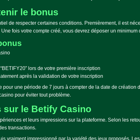
enir le bonus
ntiel de respecter certaines conditions. Premièrement, il est né
on. Une fois votre compte créé, vous devrez déposer un minimum
 bonus
asino
“BETIFY20” lors de votre première inscription
tement après la validation de votre inscription
le pour une période de 7 jours à compter de la date de création 
 casino pour éviter tout problème.
 sur le Betify Casino
ériences et leurs impressions sur la plateforme. Selon les retour
 des transactions.
suis vraiment impressionné par la variété des jeux proposés. Les