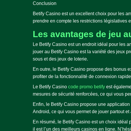
Conclusion
Betify Casino est un excellent choix pour les am
prendre en compte les restrictions législatives 
Les avantages de jeu a
Le Betify Casino est un endroit idéal pour les 
jouer au Betify Casino est la variété des jeux 
sous et des jeux de loterie.
En outre, le Betify Casino propose des bonus 
profiter de la fonctionnalité de connexion rap
Le Betify Casino
code promo betify
est égalemen
mesures de sécurité renforcées, ce qui vous pe
Enfin, le Betify Casino propose une application
Android, ce qui vous permet de jouer partout et
En résumé, le Betify Casino est un choix idéal p
il est l’un des meilleurs casinos en ligne. N’hé