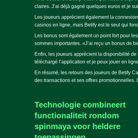
claires. J’ai déjà gagné quelques euros et je su
Les joueurs apprécient également la connexion r
casinos en ligne, mais Betify est le seul qui fo
Les bonus sont également un point fort pour les
sommes importantes. «J’ai reçu un bonus de bie
Enfin, les joueurs apprécient la disponibilité de
téléchargé l’application et je peux jouer en lig
En résumé, les retours des joueurs de Betify Cas
des transactions et ses offres promotionnelles.
Technologie combineert
functionaliteit rondom
spinmaya voor heldere
toepassingen