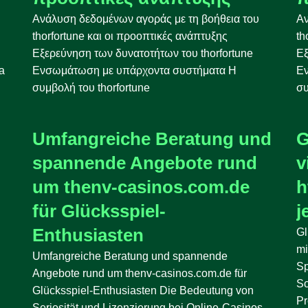
Ανάλυση δεδομένων αγοράς με τη βοήθεια του
Αν
thorfortune και οι προοπτικές ανάπτυξης
th
Εξερεύνηση των δυνατοτήτων του thorfortune
Εξ
a
Ενσωμάτωση με υπάρχοντα συστήματα Η
Εν
συμβολή του thorfortune
συ
Umfangreiche Beratung und
G
spannende Angebote rund
v
um thenv-casinos.com.de
h
für Glücksspiel-
j
Enthusiasten
Gl
mi
Umfangreiche Beratung und spannende
Sp
Angebote rund um thenv-casinos.com.de für
So
Glücksspiel-Enthusiasten Die Bedeutung von
Pr
Seriosität und Lizenzierung bei Online-Casinos